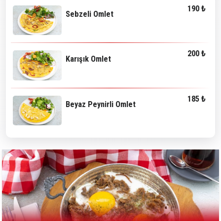
190 ₺
Sebzeli Omlet
200 ₺
Karışık Omlet
185 ₺
Beyaz Peynirli Omlet