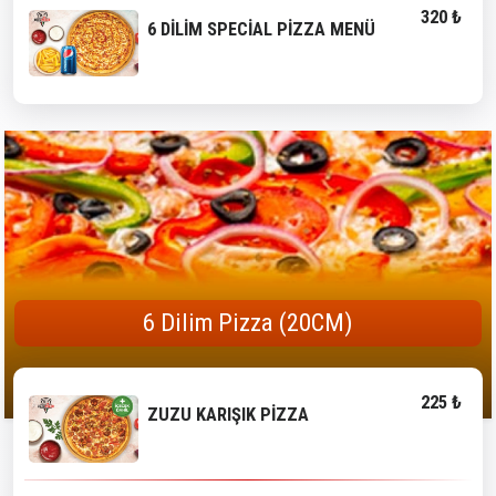
320 ₺
6 DİLİM SPECİAL PİZZA MENÜ
6 Dilim Pizza (20CM)
225 ₺
ZUZU KARIŞIK PİZZA