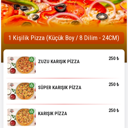
1 Kişilik Pizza (Küçük Boy / 8 Dilim - 24CM)
250 ₺
ZUZU KARIŞIK PİZZA
250 ₺
SÜPER KARIŞIK PİZZA
250 ₺
KARIŞIK PİZZA