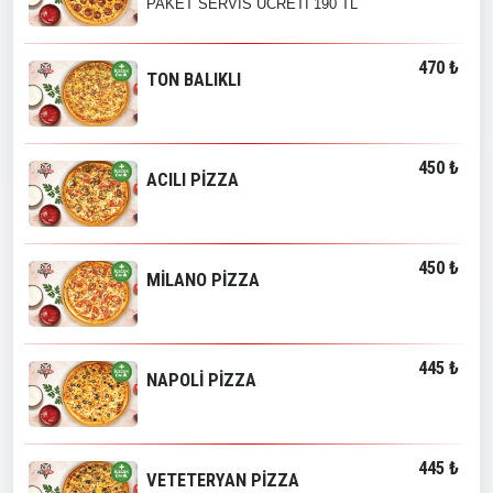
PAKET SERVİS ÜCRETİ 190 TL
470 ₺
TON BALIKLI
450 ₺
ACILI PİZZA
450 ₺
MİLANO PİZZA
445 ₺
NAPOLİ PİZZA
445 ₺
VETETERYAN PİZZA