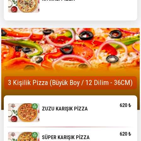
3 Kişilik Pizza (Büyük Boy / 12 Dilim - 36CM)
620 ₺
ZUZU KARIŞIK PİZZA
620 ₺
SÜPER KARIŞIK PİZZA