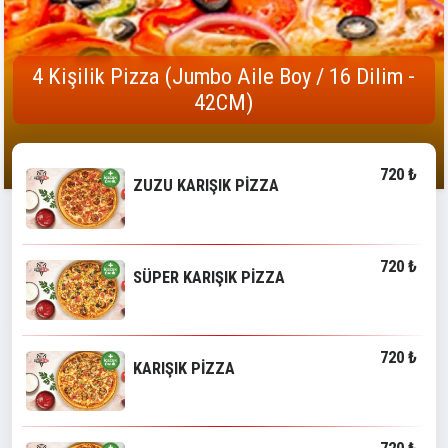
4 Kişilik Pizza (Jumbo Aile Boy / 16 Dilim -
42CM)
720 ₺
ZUZU KARIŞIK PİZZA
720 ₺
SÜPER KARIŞIK PİZZA
720 ₺
KARIŞIK PİZZA