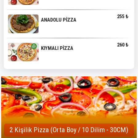
255 ₺
ANADOLU PİZZA
260 ₺
KIYMALI PİZZA
2 Kişilik Pizza (Orta Boy / 10 Dilim - 30CM)