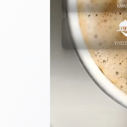
KAHV
YIYEC