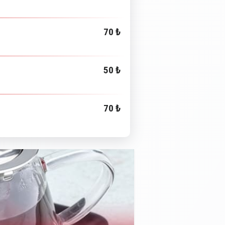
70 ₺
50 ₺
70 ₺