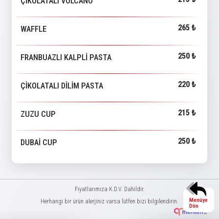
ÇİKOLATALI VOLCANO
265 ₺
WAFFLE
250 ₺
FRANBUAZLI KALPLİ PASTA
220 ₺
ÇİKOLATALI DİLİM PASTA
215 ₺
ZUZU CUP
250 ₺
DUBAİ CUP
Fiyatlarımıza K.D.V. Dahildir.
Menüye
Herhangi bir ürün alerjiniz varsa lütfen bizi bilgilendirin.
Dön