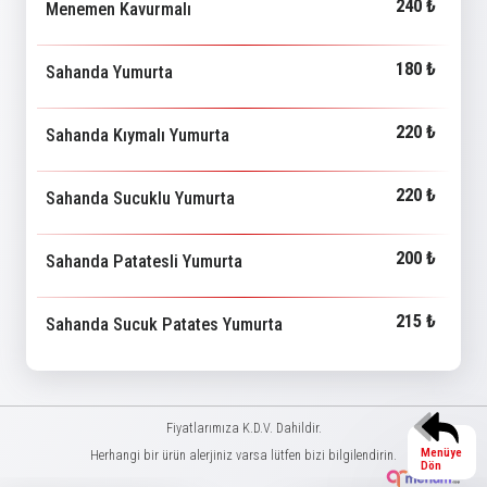
240 ₺
Menemen Kavurmalı
180 ₺
Sahanda Yumurta
220 ₺
Sahanda Kıymalı Yumurta
220 ₺
Sahanda Sucuklu Yumurta
200 ₺
Sahanda Patatesli Yumurta
215 ₺
Sahanda Sucuk Patates Yumurta
Fiyatlarımıza K.D.V. Dahildir.
Menüye
Herhangi bir ürün alerjiniz varsa lütfen bizi bilgilendirin.
Dön