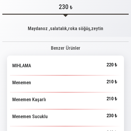
230
₺
Maydanoz ,salatalık,roka söğüş,zeytin
Benzer Ürünler
220 ₺
MIHLAMA
210 ₺
Menemen
210 ₺
Menemen Kaşarlı
230 ₺
Menemen Sucuklu