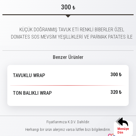
300
₺
KÜÇÜK DOĞRANMIŞ TAVUK ETİ RENKLİ BİBERLER ÖZEL
DOMATES SOS MEVSİM YEŞİLLİKLERİ VE PARMAK PATATES İLE
Benzer Ürünler
300 ₺
TAVUKLU WRAP
320 ₺
TON BALIKLI WRAP
Fiyatlarımıza K.D.V. Dahildir.
Menüye
Herhangi bir ürün alerjiniz varsa lütfen bizi bilgilendirin.
Dön