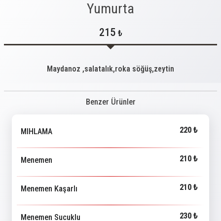
Yumurta
215
₺
Maydanoz ,salatalık,roka söğüş,zeytin
Benzer Ürünler
220 ₺
MIHLAMA
210 ₺
Menemen
210 ₺
Menemen Kaşarlı
230 ₺
Menemen Sucuklu