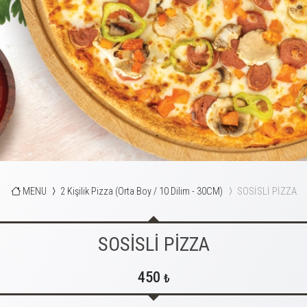
MENU
2 Kişilik Pizza (Orta Boy / 10 Dilim - 30CM)
SOSİSLİ PİZZA
SOSİSLİ PİZZA
450
₺